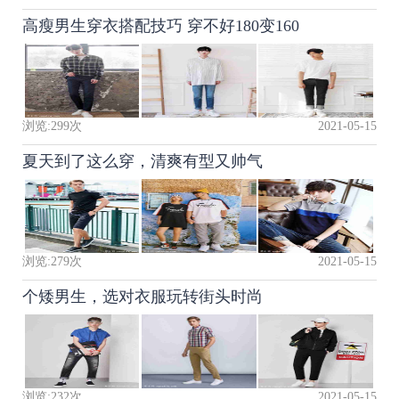
高瘦男生穿衣搭配技巧 穿不好180变160
浏览:
299
次
2021-05-15
夏天到了这么穿，清爽有型又帅气
浏览:
279
次
2021-05-15
个矮男生，选对衣服玩转街头时尚
浏览:
232
次
2021-05-15