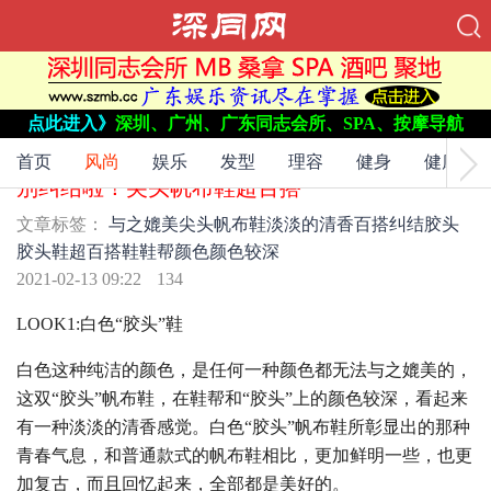
点此进入》
深圳、广州、广东同志会所、SPA、按摩导航
文章标签：
与之媲美
尖头
帆布鞋
淡淡的
清香
百搭
纠结
胶头
胶头鞋
超百搭
鞋
鞋帮
颜色
颜色较深
首页
风尚
娱乐
发型
理容
健身
健康
别纠结啦！尖头帆布鞋超百搭
文章标签：
与之媲美
尖头
帆布鞋
淡淡的
清香
百搭
纠结
胶头
胶头鞋
超百搭
鞋
鞋帮
颜色
颜色较深
2021-02-13 09:22
134
LOOK1:白色“胶头”鞋
白色这种纯洁的颜色，是任何一种颜色都无法与之媲美的，
这双“胶头”帆布鞋，在鞋帮和“胶头”上的颜色较深，看起来
有一种淡淡的清香感觉。白色“胶头”帆布鞋所彰显出的那种
青春气息，和普通款式的帆布鞋相比，更加鲜明一些，也更
加复古，而且回忆起来，全部都是美好的。