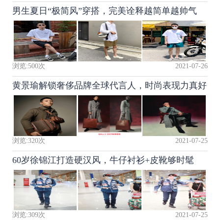
男生夏日“极简风”穿搭，完美诠释越简单越帅气
浏览:
500
次
2021-07-26
黄景瑜解锁奢侈品牌全球代言人，时尚表现力真好
浏览:
320
次
2021-07-25
60岁徐锦江打造硬汉风，牛仔衬衫+皮靴够时髦
浏览:
309
次
2021-07-25