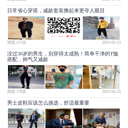
日常省心穿搭，减龄套装撸起来更夺人眼目
浏览:
215
次
2021-05-15
没过30岁的男生，别穿得太成熟！简单干净的T恤
搭配，帅气又减龄
浏览:
178
次
2021-04-25
男士皮鞋应该怎么挑选，舒适最重要