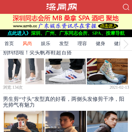
当前位置：
网站首页
->
点此进入》
深圳、广州、广东同志会所、SPA、按摩导航
风尚
->
首页
风尚
娱乐
发型
理容
健身
健康
别纠结啦！尖头帆布鞋超百搭
浏览:
134
次
2021-02-13
男生剪“寸头”发型真的好看，两侧头发修剪干净，阳
光帅气有魅力