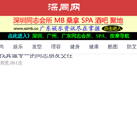
点此进入》
深圳、广州、广东同志会所、SPA、按摩导航
尚
娱乐
发型
理容
健身
健康
酷图
防艾
找真诚专一的同志朋友交往
浏览:
861
次