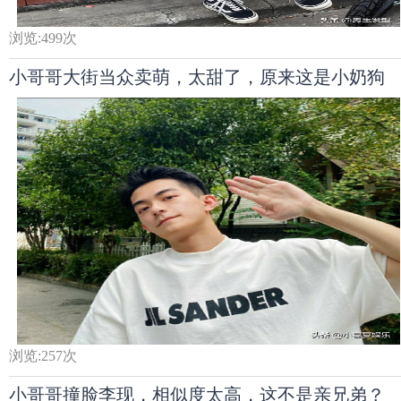
浏览:
499
次
小哥哥大街当众卖萌，太甜了，原来这是小奶狗
浏览:
257
次
小哥哥撞脸李现，相似度太高，这不是亲兄弟？