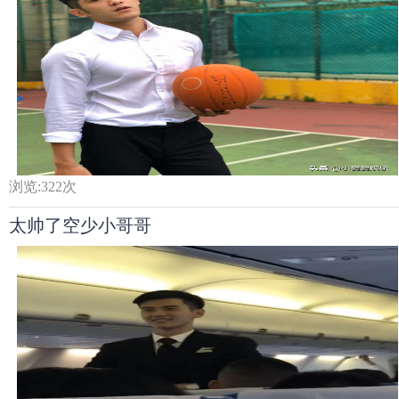
浏览:
322
次
太帅了空少小哥哥