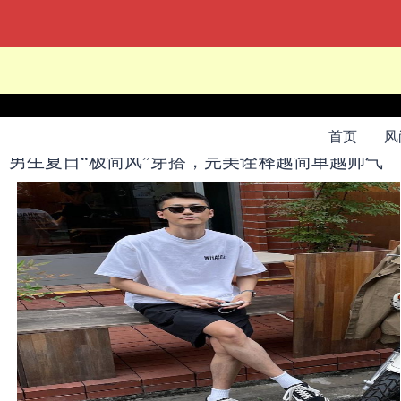
当前位置：
网站首页
->
酷图
->
首页
风
男生夏日“极简风”穿搭，完美诠释越简单越帅气