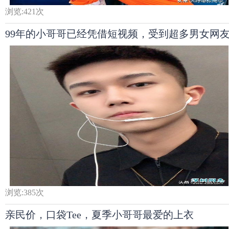
浏览:
421
次
99年的小哥哥已经凭借短视频，受到超多男女网
浏览:
385
次
亲民价，口袋Tee，夏季小哥哥最爱的上衣