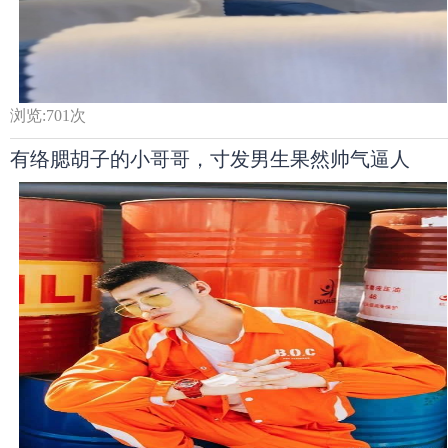
浏览:
701
次
有络腮胡子的小哥哥，寸发男生果然帅气逼人