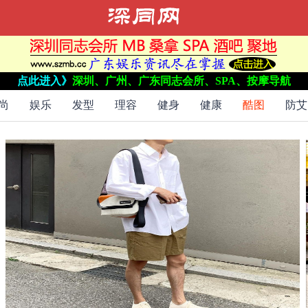
点此进入》
深圳、广州、广东同志会所、SPA、按摩导航
尚
娱乐
发型
理容
健身
健康
酷图
防艾