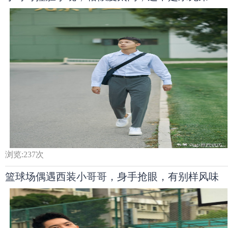
浏览:
237
次
篮球场偶遇西装小哥哥，身手抢眼，有别样风味