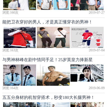
浏览:
160
次
2019-07-27
能把卫衣穿好的男人，才是真正懂穿衣的男神！
浏览:
163
次
2019-07-04
与男神林峰在剧中情同手足！25岁英皇力捧新星
浏览:
164
次
2019-06-09
五五分身材的机智穿搭术，秒变180大长腿男神！