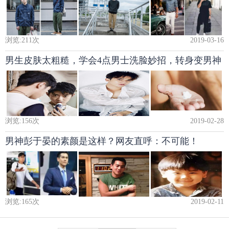
浏览:
211
次
2019-03-16
男生皮肤太粗糙，学会4点男士洗脸妙招，转身变男神
浏览:
156
次
2019-02-28
男神彭于晏的素颜是这样？网友直呼：不可能！
浏览:
165
次
2019-02-11