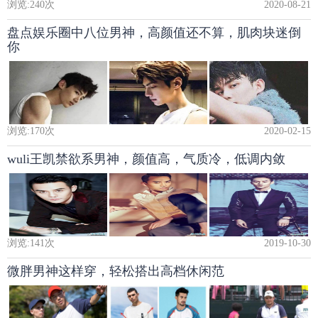
浏览:
240
次
2020-08-21
盘点娱乐圈中八位男神，高颜值还不算，肌肉块迷倒
你
浏览:
170
次
2020-02-15
wuli王凯禁欲系男神，颜值高，气质冷，低调内敛
浏览:
141
次
2019-10-30
微胖男神这样穿，轻松搭出高档休闲范