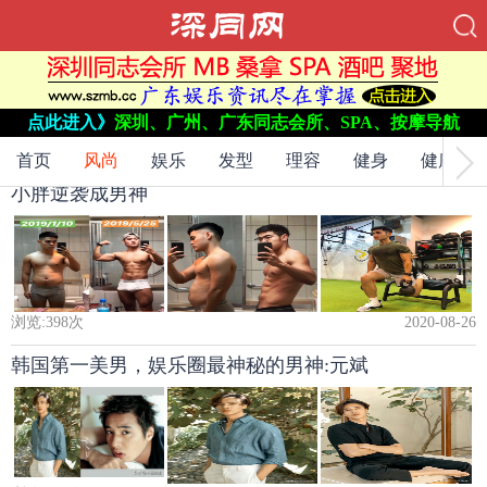
当前位置：
网站首页
->
点此进入》
深圳、广州、广东同志会所、SPA、按摩导航
风尚
->
首页
风尚
娱乐
发型
理容
健身
健康
小胖逆袭成男神
浏览:
398
次
2020-08-26
韩国第一美男，娱乐圈最神秘的男神:元斌