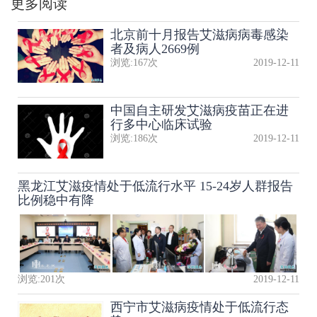
更多阅读
北京前十月报告艾滋病病毒感染
者及病人2669例
浏览:
167
次
2019-12-11
中国自主研发艾滋病疫苗正在进
行多中心临床试验
浏览:
186
次
2019-12-11
黑龙江艾滋疫情处于低流行水平 15-24岁人群报告
比例稳中有降
浏览:
201
次
2019-12-11
西宁市艾滋病疫情处于低流行态