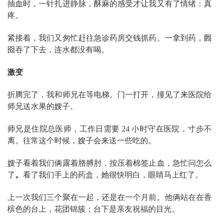
抽血时，一针扎进静脉，酥麻的感受才让我又有了情绪：真
疼。
紧接着，我们又匆忙赶往急诊药房交钱抓药。一拿到药，囫
囵吞了下去，连水都没有喝。
激变
折腾完了，我和师兄在等电梯。门一打开，撞见了来医院给
师兄送水果的嫂子。
师兄是住院总医师，工作日需要 24 小时守在医院，寸步不
离。往常这个时候，嫂子会来送一些吃的。
嫂子看着我们俩露着胳膊肘，按压着棉签止血，急忙问怎么
了
。
看了我们手上的药盒，她很快明白，眼睛马上红了。
上一次我们三个聚在一起，还是在一个月前。他俩站在在香
槟色的台上，花团锦簇；台下是亲友祝福的目光。