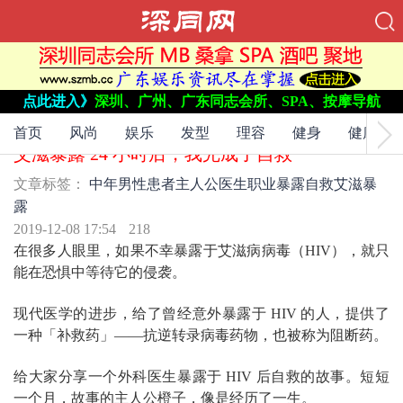
点此进入》
深圳、广州、广东同志会所、SPA、按摩导航
文章标签：
中年男性患者
主人公
医生
职业暴露
自救
艾滋暴
露
首页
风尚
娱乐
发型
理容
健身
健康
艾滋暴露 24 小时后，我完成了自救
文章标签：
中年男性患者
主人公
医生
职业暴露
自救
艾滋暴
露
2019-12-08 17:54
218
在很多人眼里，如果不幸暴露于艾滋病病毒（HIV），就只
能在恐惧中等待它的侵袭。
现代医学的进步，给了曾经意外暴露于 HIV 的人，提供了
一种「补救药」——抗逆转录病毒药物，也被称为阻断药。
给大家分享一个外科医生暴露于 HIV 后自救的故事。短短
一个月，故事的主人公橙子，像是经历了一生。