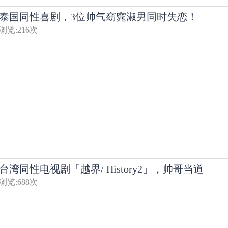
泰国同性喜剧，3位帅气窈窕淑男同时失恋！
浏览:
216
次
台湾同性电视剧「越界/ History2」，帅哥当道
浏览:
688
次