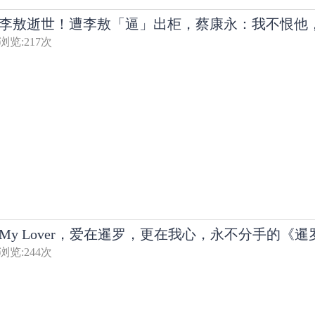
李敖逝世！遭李敖「逼」出柜，蔡康永：我不恨他
浏览:
217
次
My Lover，爱在暹罗，更在我心，永不分手的《
浏览:
244
次