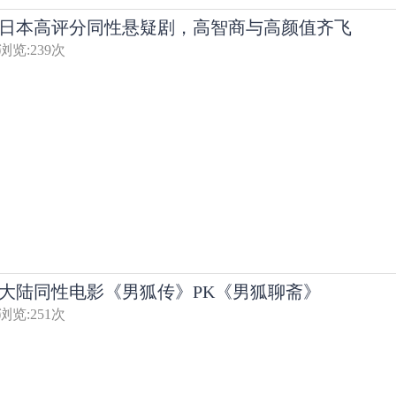
日本高评分同性悬疑剧，高智商与高颜值齐飞
浏览:
239
次
大陆同性电影《男狐传》PK《男狐聊斋》
浏览:
251
次