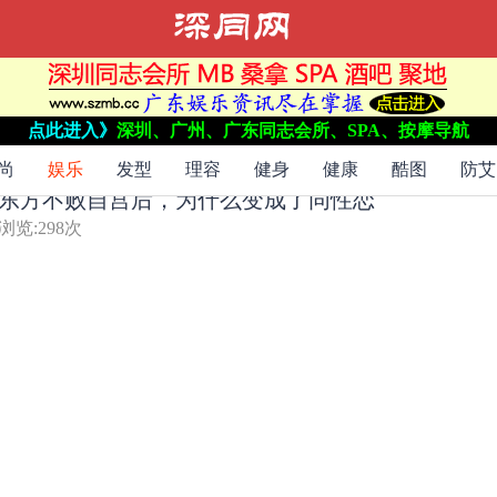
点此进入》
深圳、广州、广东同志会所、SPA、按摩导航
尚
娱乐
发型
理容
健身
健康
酷图
防艾
东方不败自宫后，为什么变成了同性恋
浏览:
298
次