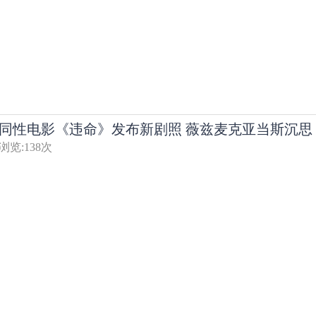
同性电影《违命》发布新剧照 薇兹麦克亚当斯沉思
浏览:
138
次