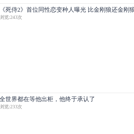
《死侍2》首位同性恋变种人曝光 比金刚狼还金刚
浏览:
243
次
全世界都在等他出柜，他终于承认了
浏览:
233
次