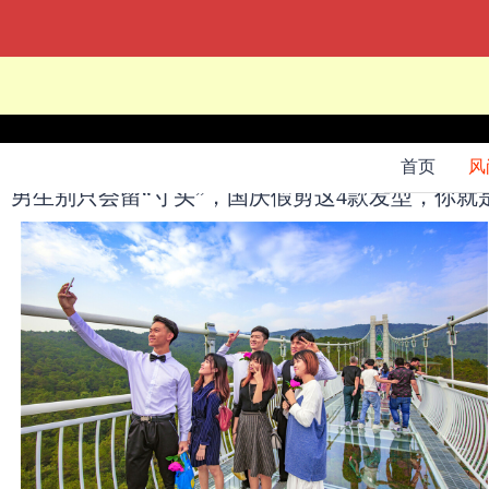
当前位置：
网站首页
->
风尚
->
首页
风
男生别只会留“寸头”，国庆假剪这4款发型，你就