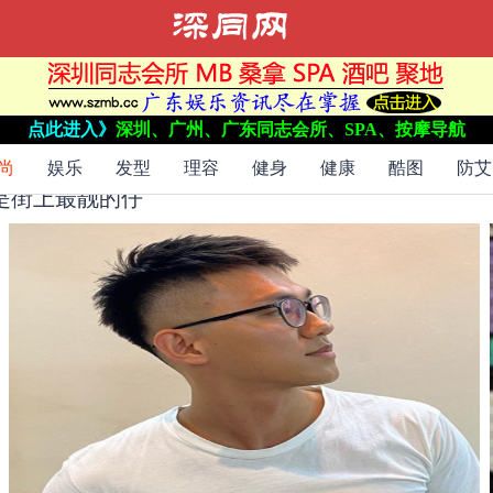
点此进入》
深圳、广州、广东同志会所、SPA、按摩导航
尚
娱乐
发型
理容
健身
健康
酷图
防艾
是街上最靓的仔