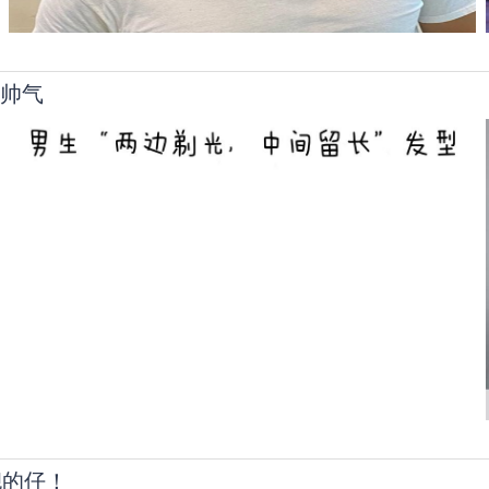
又帅气
靓的仔！