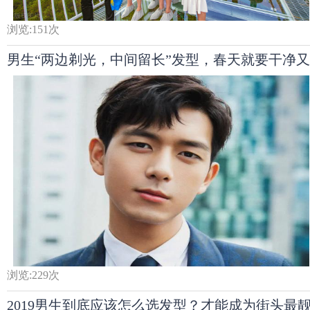
浏览:
151
次
男生“两边剃光，中间留长”发型，春天就要干净
浏览:
229
次
2019男生到底应该怎么选发型？才能成为街头最