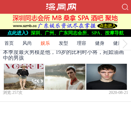
当前位置：
网站首页
->
点此进入》
深圳、广州、广东同志会所、SPA、按摩导航
娱乐
->
首页
风尚
娱乐
发型
理容
健身
健康
本季度最火男模是他，19岁的比利时小将，宛如油画
中的男孩
浏览:
257
次
2020-08-21