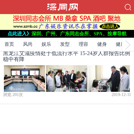
当前位置：
网站首页
->
点此进入》
深圳、广州、广东同志会所、SPA、按摩导航
防艾
->
首页
风尚
娱乐
发型
理容
健身
健康
黑龙江艾滋疫情处于低流行水平 15-24岁人群报告比例
稳中有降
浏览:
201
次
2019-12-11