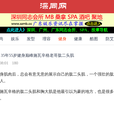
点此进入》
深圳、广州、广东同志会所、SPA、按摩导航
：
35年
55岁
健身
巅峰
施瓦辛格
老哥
肱二头肌
老哥的肱二头肌不逊于巅峰施瓦辛格，已坚持
尚
娱乐
发型
理容
健身
健康
酷图
防艾
：
35年
55岁
健身
巅峰
施瓦辛格
老哥
肱二头肌
08:01
180
身肌肉后，总会有意无意的展示自己的肱二头肌，一个强壮的肱
人。
施瓦辛格的肱二头肌和胸大肌是他最引以为豪的地方，也是很多
。