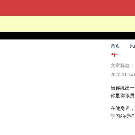
文章标签
55岁
首页
风
年
文章标签
2020-01-24 
当你练出一
你显得很男
在健身界，
学习的榜样