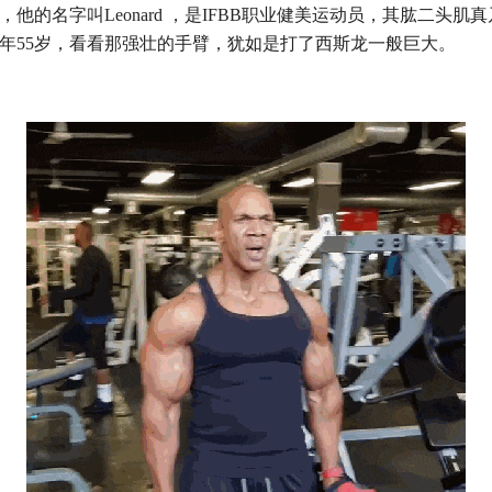
，他的名字叫Leonard ，是IFBB职业健美运动员，其肱二头肌
年55岁，看看那强壮的手臂，犹如是打了西斯龙一般巨大。