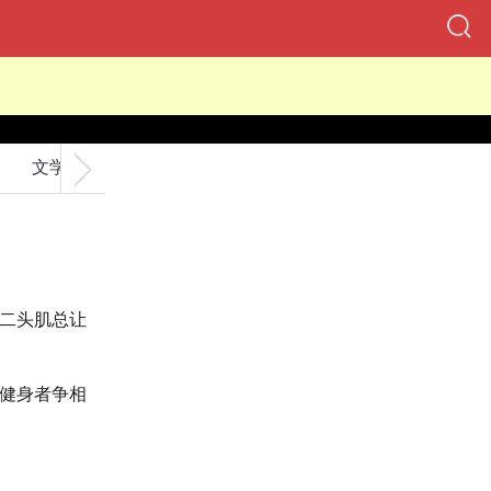
健身35
文学
交友
二头肌总让
健身者争相