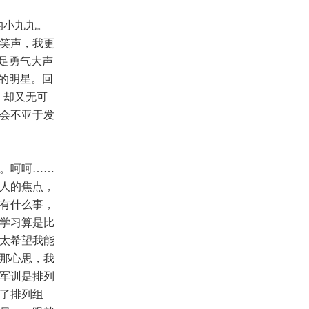
的小九九。
笑声，我更
足勇气大声
里的明星。回
，却又无可
会不亚于发
。呵呵……
人的焦点，
有什么事，
学习算是比
太希望我能
那心思，我
军训是排列
了排列组