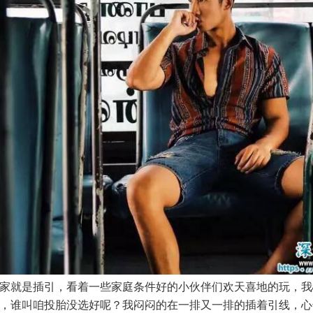
家就是插引，看着一些家庭条件好的小伙伴们欢天喜地的玩，我
，谁叫咱投胎没选好呢？我闷闷的在一排又一排的插着引线，心