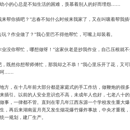
幼小的心总是不知生活的困难，羡慕着别人的好而埋怨……
来帮你插吧？”志春不知什么时候来我家了，又在叫嚷着帮我插
玩？作业做了？”我心里巴不得他帮忙，可嘴上却装着。
业没你帮忙，哪想做呀！”这家伙老是抄我作业，自己压根就不
，既然你想帮师傅忙，那我却之不恭！”我心里乐开了花，又可
呵……
地方，在十几年前大部分都是家庭式的手工作坊，做鞭炮的很多
来插引。以前的人安全意识也不高，未成年人也好，七老八十的
做事，一律都不管。直到在零几年江西东源一个学校发生重大爆
生，再后来湖南蓝月亮又发生烟花爆竹爆炸事故，中央才重视，
统一规划，建厂生产。