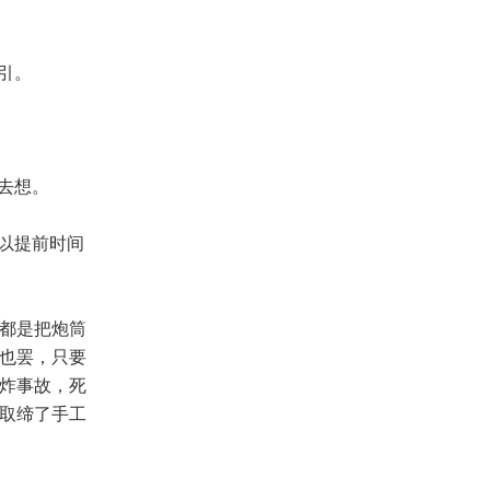
引。
去想。
以提前时间
都是把炮筒
也罢，只要
炸事故，死
取缔了手工