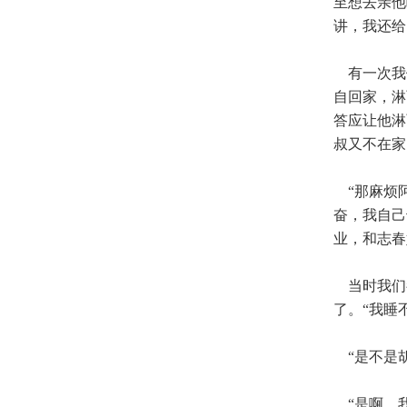
至想去亲他
讲，我还给
有一次我
自回家，淋
答应让他淋
叔又不在家
“那麻烦阿
奋，我自己
业，和志春
当时我们都
了。“我睡
“是不是胡
“是啊，我