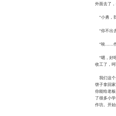
外面去了，
“小勇，我
“你不出去
“唉……作
“嗯，好吧
收工了，呵
我们这个
饼子拿回家
你能给老板
了很多小学
作坊。开始