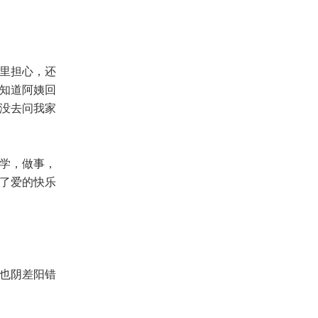
里担心，还
知道阿姨回
没去问我家
学，做事，
了爱的快乐
也阴差阳错