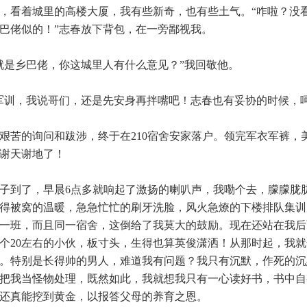
看着城里的高楼大厦，我有些新奇，也有些土气。“咋啦？没
巴佬似的！”志春放下背包，在一旁鄙视我。
是乡巴佬，你这城里人有什么意见？”我回敬他。
训，我说哥们，还是先安身再拌嘴吧！志春也有妥协的时候，
苦的询问和跋涉，终于在210宿舍安家落户。领完军衣军裤，
谢天谢地了！
子到了，早晨6点多就响起了激扬的喇叭声，我嘞个去，朦朦胧
得被窝的温暖，急急忙忙的刷牙洗脸，风火急燎的下楼排队集训
一班，而且同一宿舍，这倒给了我莫大的鼓励。现在还站在我后
个20左右的小伙，板寸头，生得也算英俊潇洒！从那时起，我
。特别是长得帅的男人，难道我有问题？我只有沉默，作死的沉
把我当怪物处理，既然如此，我就想我只有一心读好书，书中自
还真能挖到黄金，以报答父母的养育之恩。