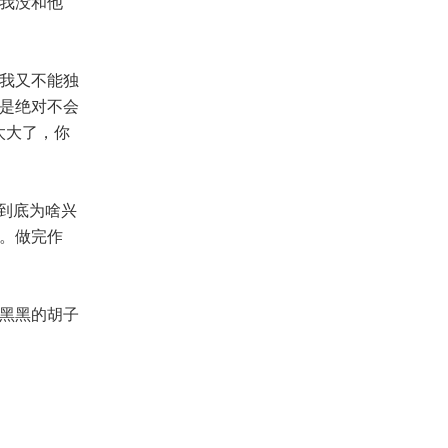
我没和他
我又不能独
是绝对不会
太大了，你
到底为啥兴
。做完作
黑黑的胡子