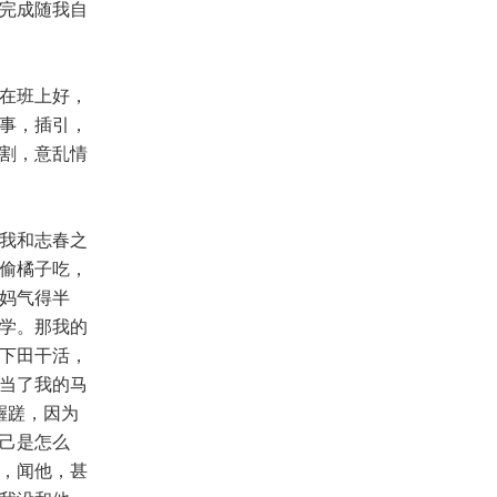
完成随我自
在班上好，
事，插引，
割，意乱情
我和志春之
偷橘子吃，
妈气得半
学。那我的
下田干活，
当了我的马
龌蹉，因为
己是怎么
，闻他，甚