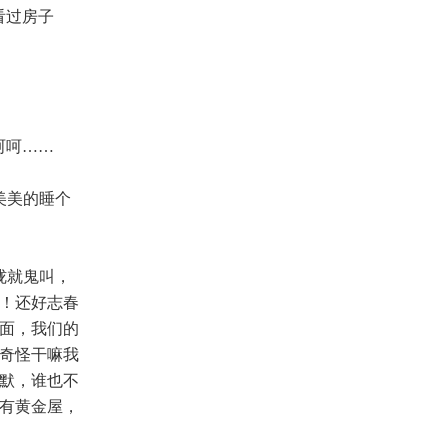
看过房子
呵呵……
美美的睡个
胧就鬼叫，
！还好志春
面，我们的
就奇怪干嘛我
默，谁也不
有黄金屋，