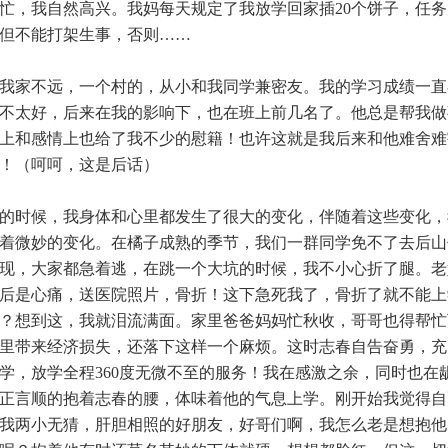
，我自然高兴。我妈每天规定了我放学回家插20个饼子，任务
但不能打架生事，否则……
我家不远，一个村的，从小和我同学兼密友。我的学习成绩一直
不太好，后来在我的影响下，也在班上前几名了。他总是帮我做
上和感情上也给了我不少的慰籍！也许这就是我后来和他难舍难
！（呵呵，这是后话）
的时候，我身体和心里都发生了很大的变化，伴随着这些变化，
着微妙的变化。在橘子成熟的季节，我们一群同学免不了去后山
现，大家都急着逃，在跳一个大坑的时候，我不小心折了腿。老
后是心痛，送医院照片，骨折！这下急死我了，骨折了就不能上
？想到这，我就泪流满面。家里爸爸妈妈忙秋收，哥哥也得帮忙
里带来经济损失，还落下这样一个麻烦。这时志春自告奋勇，充
学，放学全程360度无微不至的服务！我在感激之余，同时也在
正言顺的抱着志春的腰，体味着他的气息上学。刚开始我觉得自
我两小无猜，肝胆相照的好朋友，好哥们啊，我怎么老是想抱他