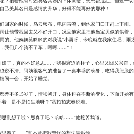
呢？抱着他有时还莫名其妙的下体就硬，想想都脸红。但这一切
自己美其名曰是感情的升华，好得不能再好的那种！
们回家的时候，乌云密布，电闪雷鸣，到他家门口正赶上下雨。
雨让他带我回去又不好开口，况且他家里把他当宝贝似的供着，
雨的。他妈妈笑眯眯的对我说“小勇呀，今晚就在我家住吧，雨
，我们几个骑不了车，呵呵……”！
姨了，真的不好意思……”我很窘迫的样子，心里又囧又兴奋，
也说不清。阿姨很客气的准备了一桌丰盛的晚餐，吃得我胀胀的
嬉闹一会，开始了睡觉。
差不多15岁了，情犊初开，身体也在不断的变化，下面开始有
不着，是不是怕生地呀？”我拍拍志春说着。
思乱想了啦？思春了吧？哈哈……”他挖苦我道。
思春了……”却不敢把我奇怪的想法告诉他。