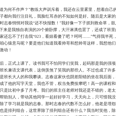
报道为何不作声？”教练大声训斥着，我还在云里雾里，想着自己
子都向我行注目礼，我脸红耳赤的不知如何是好。随后是大家的
时志春悄悄对我说“还不快报数！”我好像一下子抓到救命草，鼓
。接下来是我独自表演的20个俯卧撑，大汗淋漓也罢了，还成了班
家还忘不了打击我“023，看妞看傻了吧？呵呵……”气得我半死
咱心猿意马呢？要是他们知道我看帅哥和想帅哥这样，我想他们
激动！
后，正式上课了。读书我可不怕同学们笑我，起码那是我的强项
班长兼语文课代表，这倒羡煞了笑我的那些人。不过也成了许多
是班长大人的和我攀谈。志春这家伙也阴差阳错的坐在我后面，
成了他的写字天堂，我也不管，权当免费按摩吧！高一的课程和
只是比初中多了月考。我们的班主任老师对我还是不错的，老太
帮助别人，带动其他同学一起好好学习，天天向上，只可惜我没
除了学习就是我的志春。那时志春的代数不怎么好，他老是埋怨
也是排列组合，这世界除了排列组合还有什么？我当时笑他，除