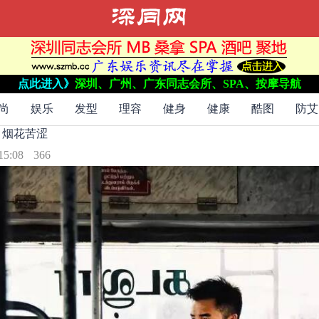
点此进入》
深圳、广州、广东同志会所、SPA、按摩导航
：
烟花
苦涩
烟花
尚
娱乐
发型
理容
健身
健康
酷图
防艾
：
烟花
苦涩
15:08
366